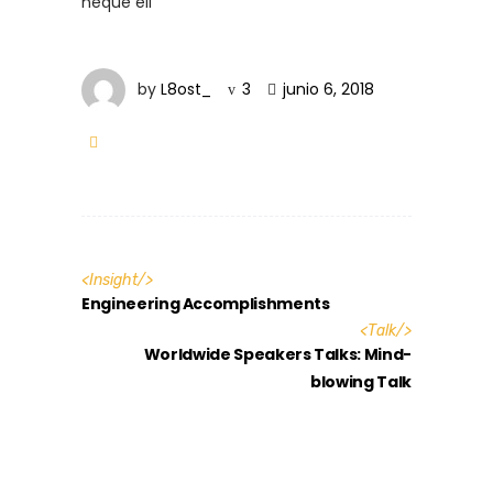
neque eli
by
L8ost_
3
junio 6, 2018
<
Insight
/>
Engineering Accomplishments
<
Talk
/>
Worldwide Speakers Talks: Mind-
blowing Talk