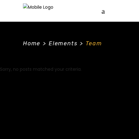
Home
>
Elements
>
Team
Sorry, no posts matched your criteria.