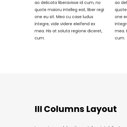
ao delicata liberavisse id cum, no
ao del
quote maioru intelleg eat, liber regi
quote 
one eu sit. Mea cu case ludus
one eu
integre, vide videre eleifend ex
integr
mea. His at soluta regione diceret,
mea. H
cum.
cum.
III Columns Layout