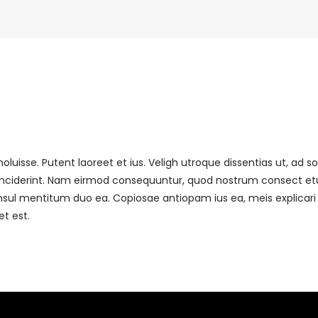
luisse. Putent laoreet et ius. Veligh utroque dissentias ut, ad so
t inciderint. Nam eirmod consequuntur, quod nostrum consect et
onsul mentitum duo ea. Copiosae antiopam ius ea, meis explicari
et est.