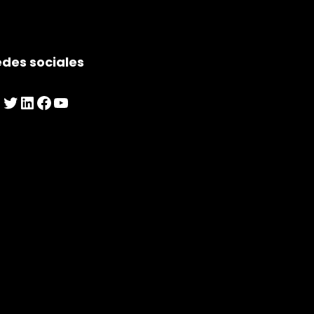
des sociales
nstagram
Twitter
LinkedIn
Facebook
YouTube