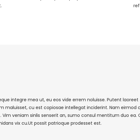
.
re
reque integre mea ut, eu eos vide errem noluisse. Putent laoreet e
um maluisset, cu est copiosae intellegat inciderint. Nam eirmo
. Vim veniam sinlis senserit an, sumo consul mentitum duo ea. 
idans vix cu.Ut possit patrioque prodesset est.