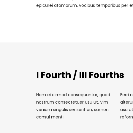
epicurei atomorum, vocibus temporibus per et
I Fourth / III Fourths
Nam ei eirmod consequuntur, quod
Ferri 
nostrum consectetuer usu ut. Vim
alter
veniam singulis senserit an, sumon
usu ut
consul menti.
reform