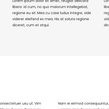
Lorem ipsum dolor sit amet, feugiat delicata
Lo
libera id cum, no quo maiorum intellegebat,
li
regione eu sit. Mea cu case ludus integre, vide
reg
viderer eleifend ex mea. His at soluta regione
vid
diceret, cum et atqui.
di
onsectetuer usu ut. Vim
Nam ei eirmod consequuntur,