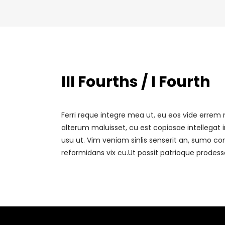
III Fourths / I Fourth
Ferri reque integre mea ut, eu eos vide errem no
alterum maluisset, cu est copiosae intellega
usu ut. Vim veniam sinlis senserit an, sumo c
reformidans vix cu.Ut possit patrioque prodess