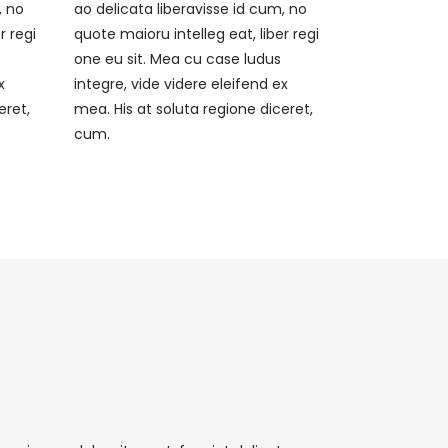
, no
ao delicata liberavisse id cum, no
r regi
quote maioru intelleg eat, liber regi
one eu sit. Mea cu case ludus
x
integre, vide videre eleifend ex
eret,
mea. His at soluta regione diceret,
cum.