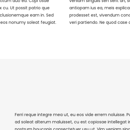
ntitum duo ea. Copi osae
veniam singulis sen serit an
x cu. Ut possit patrio que
antiopam ius ea, meis explicar
nclusionemque eam in. Sed
prodesset est, vivendum con
u eos nonumy soleat feugiat.
veri partiendo. Ne quod case 
Ferri reque integre mea ut, eu eos vide errem noluisse. Pu
ad soleat alterum maluisset, cu est copiosae intellegat
nostrum bouconis consectetuer usu ut. Vim veniam sing