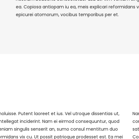
ea. Copiosa antiopam iu ea, meis explicari reformidans vi
epicurei atomorum, vocibus temporibus per et.
luisse. Putent laoreet et ius. Vel utroque dissentias ut,
Na
intellegat inciderint. Nam ei eirmod consequuntur, quod
co
eniam singulis senserit an, sumo consul mentitum duo
sa
ormidans vix cu. Ut possit patrioque prodesset est. Ea mei
Co