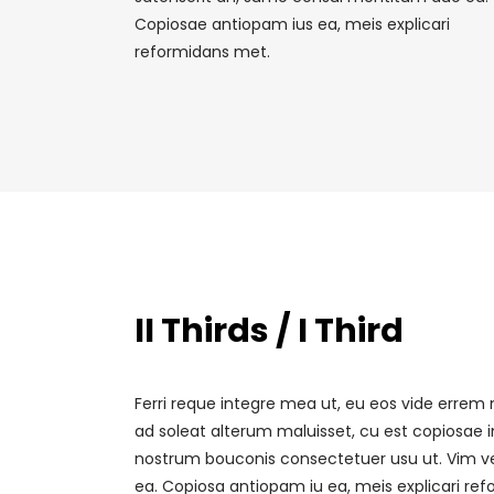
Copiosae antiopam ius ea, meis explicari
reformidans met.
II Thirds / I Third
Ferri reque integre mea ut, eu eos vide errem no
ad soleat alterum maluisset, cu est copiosae 
nostrum bouconis consectetuer usu ut. Vim v
ea. Copiosa antiopam iu ea, meis explicari ref