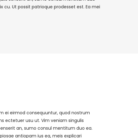
x cu. Ut possit patrioque prodesset est. Ea mei
m ei eirmod consequuntur, quod nostrum
ns ectetuer usu ut. Vim veniam singulis
tenserit an, sumo consul mentitum duo ea.
piosae antiopam ius ea, meis explicari