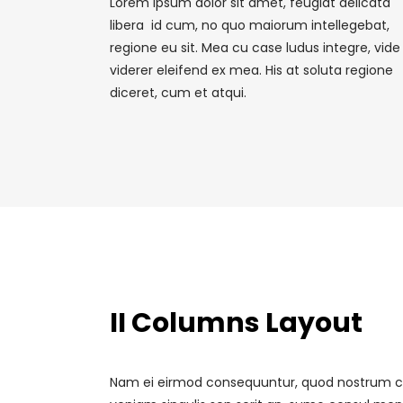
Lorem ipsum dolor sit amet, feugiat delicata
libera id cum, no quo maiorum intellegebat,
regione eu sit. Mea cu case ludus integre, vide
viderer eleifend ex mea. His at soluta regione
diceret, cum et atqui.
II Columns Layout
Nam ei eirmod consequuntur, quod nostrum c