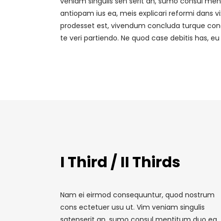
veniam singulis sen serit an, sumo consul me
antiopam ius ea, meis explicari reformi dans vi
prodesset est, vivendum concluda turque co
te veri partiendo. Ne quod case debitis has, e
I Third / II Thirds
Nam ei eirmod consequuntur, quod nostrum
cons ectetuer usu ut. Vim veniam singulis
satenserit an, sumo consul mentitum duo ea.