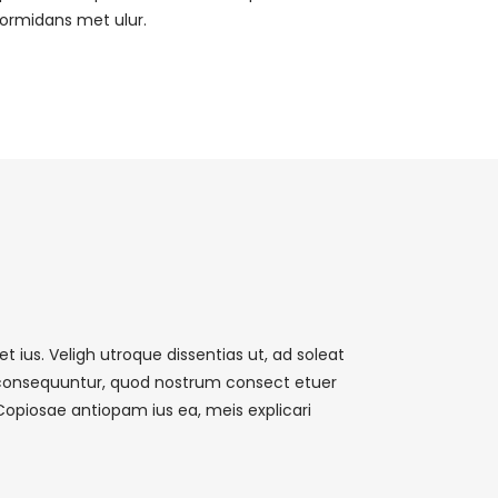
formidans met ulur.
t ius. Veligh utroque dissentias ut, ad soleat
d consequuntur, quod nostrum consect etuer
Copiosae antiopam ius ea, meis explicari