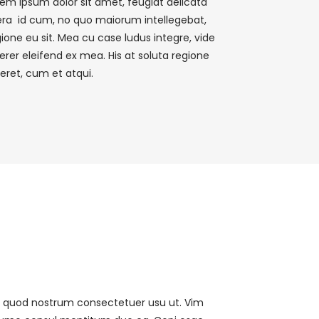
rem ipsum dolor sit amet, feugiat delicata
bera id cum, no quo maiorum intellegebat,
ione eu sit. Mea cu case ludus integre, vide
erer eleifend ex mea. His at soluta regione
ceret, cum et atqui.
 quod nostrum consectetuer usu ut. Vim