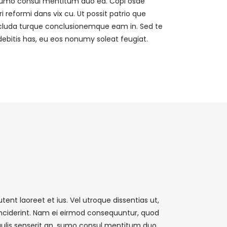
, sumo consul mentitum duo ea. Copi osae
i reformi dans vix cu. Ut possit patrio que
cluda turque conclusionemque eam in. Sed te
debitis has, eu eos nonumy soleat feugiat.
tent laoreet et ius. Vel utroque dissentias ut,
 inciderint. Nam ei eirmod consequuntur, quod
ulis senserit an, sumo consul mentitum duo